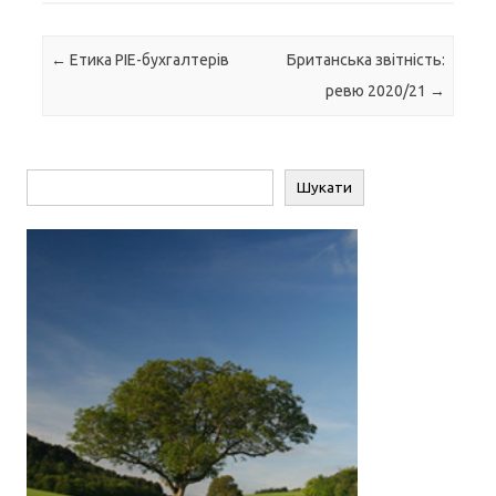
Навігація по запису
←
Етика PIE-бухгалтерів
Британська звітність:
ревю 2020/21
→
Пошук
Шукати