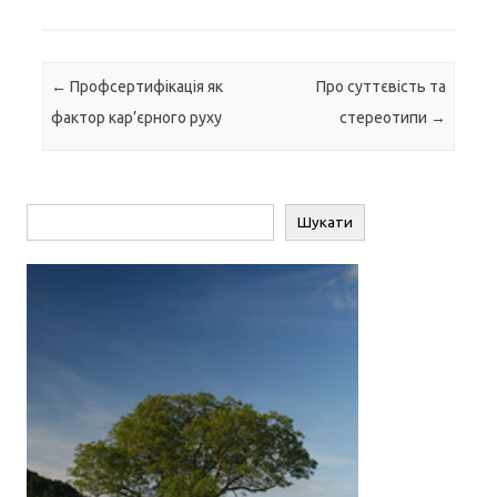
Навігація по запису
←
Профсертифікація як
Про суттєвість та
фактор кар’єрного руху
стереотипи
→
Пошук
Шукати