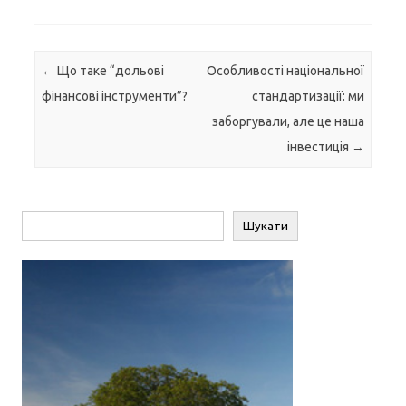
Навігація по запису
←
Що таке “дольові
Особливості національної
фінансові інструменти”?
стандартизації: ми
заборгували, але це наша
інвестиція
→
Пошук
Шукати