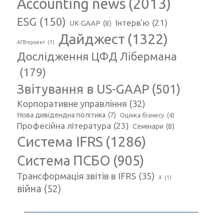
Accounting news
(2013)
ESG
(150)
Інтерв'ю
(21)
UK GAAP
(8)
Дайджест
(1322)
АГВ-проект
(1)
Дослідження ЦФД Лібермана
(179)
Звітування в US-GAAP
(501)
Корпоративне управління
(32)
Нова дивідендна політика
(7)
Оцінка бізнесу
(4)
Професійна література
(23)
Семінари
(8)
Система IFRS
(1286)
Система ПСБО
(905)
Трансформація звітів в IFRS
(35)
Х
(1)
війна
(52)