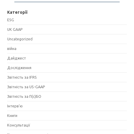
Категорії
ESG
UK GAAP
Uncategorized
війна
Дайджест
Дослідження
Звітність за IFRS
Звітність за US-GAAP
Звітність за П(с)БО
Інтерв'ю
Книги
Консультації