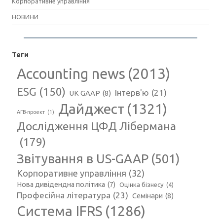
Корпоративне управління
НОВИНИ
Теги
Accounting news
(2013)
ESG
(150)
Інтерв'ю
(21)
UK GAAP
(8)
Дайджест
(1321)
АГВ-проект
(1)
Дослідження ЦФД Лібермана
(179)
Звітування в US-GAAP
(501)
Корпоративне управління
(32)
Нова дивідендна політика
(7)
Оцінка бізнесу
(4)
Професійна література
(23)
Семінари
(8)
Система IFRS
(1286)