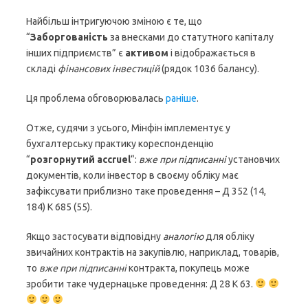
Найбільш інтригуючою зміною є те, що
“
Заборгованість
за внесками до статутного капіталу
інших підприємств” є
активом
і відображається в
складі
фінансових інвестицій
(рядок 1036 балансу).
Ця проблема обговорювалась
раніше
.
Отже, судячи з усього, Мінфін імплементує у
бухгалтерську практику кореспонденцію
“
розгорнутий accruel
“:
вже при підписанні
установчих
документів, коли інвестор в своєму обліку має
зафіксувати приблизно таке проведення – Д 352 (14,
184) К 685 (55).
Якщо застосувати відповідну
аналогію
для обліку
звичайних контрактів на закупівлю, наприклад, товарів,
то
вже при підписанні
контракта, покупець може
зробити таке чудернацьке проведення: Д 28 К 63.