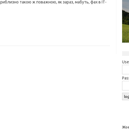
риблизно такою ж поважною, як зараз, мабуть, фах в ІТ-
Use
Pas
Жов