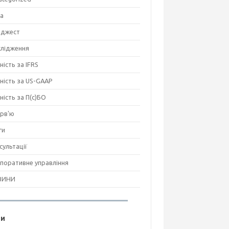
на
джест
лідження
ність за IFRS
тність за US-GAAP
тність за П(с)БО
ерв'ю
ги
сультації
поративне управління
ВИНИ
ги