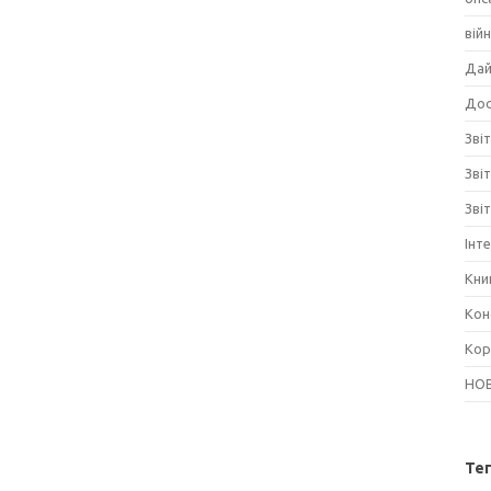
вій
Дай
Дос
Звіт
Зві
Зві
Інт
Кни
Кон
Кор
НО
Те