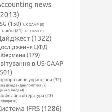
Accounting news
(2013)
SG
(150)
UK GAAP
(8)
нтерв'ю
(21)
АГВ-проект
(1)
Дайджест
(1322)
ослідження ЦФД
ібермана
(179)
вітування в US-GAAP
(501)
орпоративне управління
(32)
ова дивідендна політика
(7)
інка бізнесу
(4)
рофесійна література
(23)
емінари
(8)
Система IFRS
(1286)