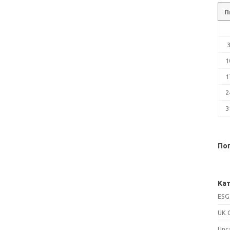
П
1
1
2
3
Поп
Кат
ESG
UK 
Unc