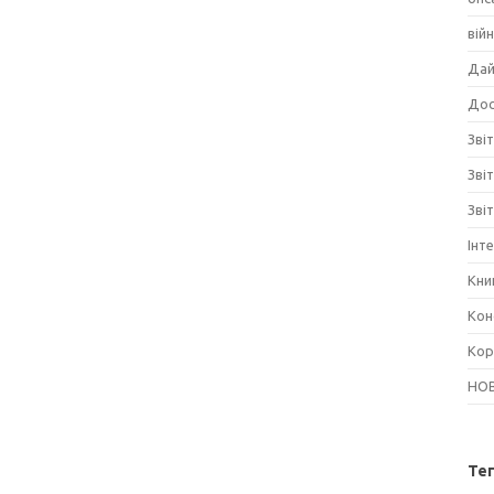
вій
Дай
Дос
Звіт
Зві
Зві
Інт
Кни
Кон
Кор
НО
Те