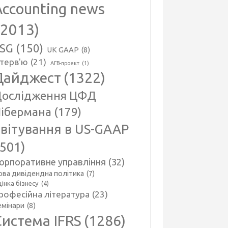
Accounting news
(2013)
SG
(150)
UK GAAP
(8)
нтерв'ю
(21)
АГВ-проект
(1)
Дайджест
(1322)
ослідження ЦФД
ібермана
(179)
вітування в US-GAAP
(501)
орпоративне управління
(32)
ова дивідендна політика
(7)
інка бізнесу
(4)
рофесійна література
(23)
емінари
(8)
Система IFRS
(1286)