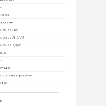
на
джест
лідження
ність за IFRS
тність за US-GAAP
тність за П(с)БО
ерв'ю
ги
сультації
поративне управління
ВИНИ
ги