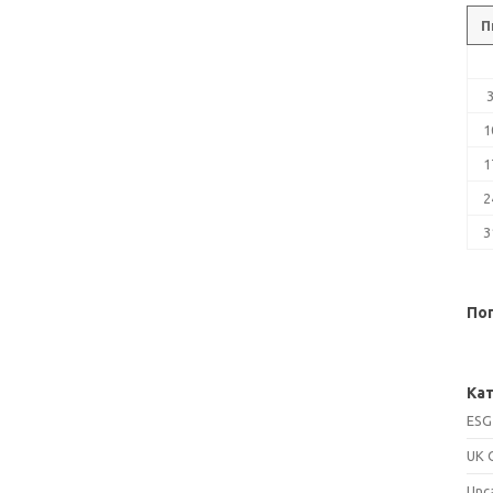
П
1
1
2
3
Поп
Кат
ESG
UK 
Unc