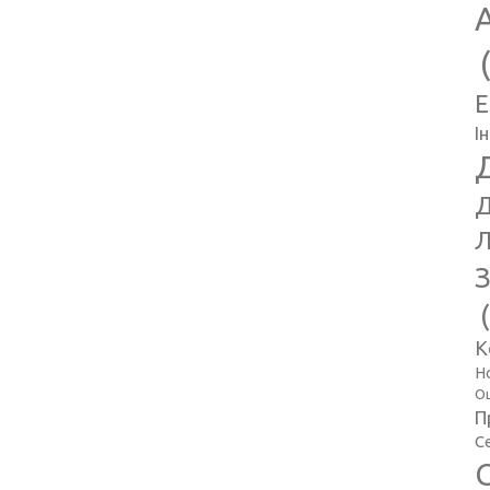
E
І
Д
Л
З
К
Н
Оц
П
С